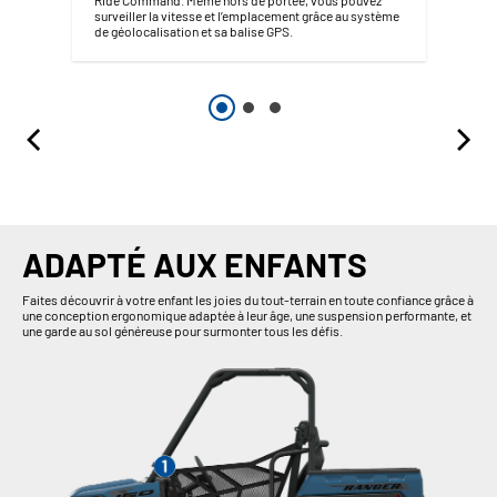
surveiller la vitesse et l’emplacement grâce au système
de géolocalisation et sa balise GPS.
ADAPTÉ AUX ENFANTS
Faites découvrir à votre enfant les joies du tout-terrain en toute confiance grâce à
une conception ergonomique adaptée à leur âge, une suspension performante, et
une garde au sol généreuse pour surmonter tous les défis.