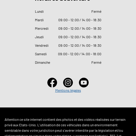
Lundi
Fermé
Mardi
09
:
00 - 12
:
00 / 14
:
00 - 18
:
30
Mercredi
09
:
00 - 12
:
00 / 14
:
00 - 18
:
30
Jeudi
09
:
00 - 12
:
00 / 14
:
00 - 18
:
30
Vendredi
09
:
00 - 12
:
00 / 14
:
00 - 18
:
30
Samedi
09
:
00 - 12
:
00 / 14
:
00 - 18
:
00
Dimanche
Fermé
Mentions légales
Attention ce site internet contient des photos et des vidéos réalisées sur terrain
privé aux Etats-Unis. L'utilisation de ces véhicules dans un environnement
semblable dans votre juridiction peut s'avérer interdite par la législation et/ou
réglementation en vigueur dans votre région, y compris par l'article L.362-1 et