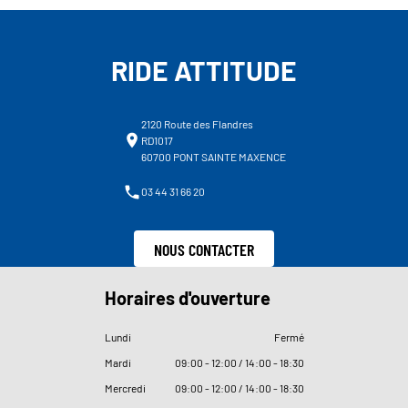
RIDE ATTITUDE
2120 Route des Flandres
RD1017
60700 PONT SAINTE MAXENCE
03 44 31 66 20
NOUS CONTACTER
Horaires d'ouverture
Lundi
Fermé
Mardi
09
:
00 - 12
:
00 / 14
:
00 - 18
:
30
Mercredi
09
:
00 - 12
:
00 / 14
:
00 - 18
:
30