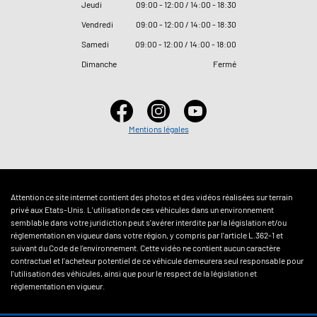
Jeudi
09
:
00 - 12
:
00 / 14
:
00 - 18
:
30
Vendredi
09
:
00 - 12
:
00 / 14
:
00 - 18
:
30
Samedi
09
:
00 - 12
:
00 / 14
:
00 - 18
:
00
Dimanche
Fermé
Mentions légales
Attention ce site internet contient des photos et des vidéos réalisées sur terrain
privé aux Etats-Unis. L'utilisation de ces véhicules dans un environnement
semblable dans votre juridiction peut s'avérer interdite par la législation et/ou
réglementation en vigueur dans votre région, y compris par l'article L.362-1 et
suivant du Code de l'environnement. Cette vidéo ne contient aucun caractère
contractuel et l'acheteur potentiel de ce véhicule demeurera seul responsable pour
l'utilisation des véhicules, ainsi que pour le respect de la législation et
réglementation en vigueur.