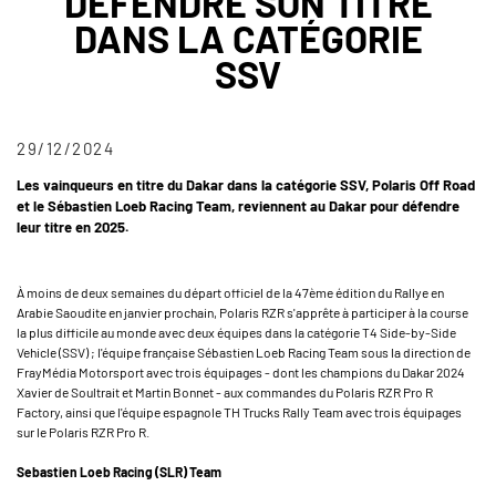
DÉFENDRE SON TITRE
DANS LA CATÉGORIE
SSV
29/12/2024
Les vainqueurs en titre du Dakar dans la catégorie SSV, Polaris Off Road
et le Sébastien Loeb Racing Team, reviennent au Dakar pour défendre
leur titre en 2025.
À moins de deux semaines du départ officiel de la 47ème édition du Rallye en
Arabie Saoudite en janvier prochain, Polaris RZR s'apprête à participer à la course
la plus difficile au monde avec deux équipes dans la catégorie T4 Side-by-Side
Vehicle (SSV) ; l'équipe française Sébastien Loeb Racing Team sous la direction de
FrayMédia Motorsport avec trois équipages - dont les champions du Dakar 2024
Xavier de Soultrait et Martin Bonnet - aux commandes du Polaris RZR Pro R
Factory, ainsi que l'équipe espagnole TH Trucks Rally Team avec trois équipages
sur le Polaris RZR Pro R.
Sebastien Loeb Racing (SLR) Team