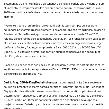
Entamant la troisième année du partenariat de cinq ans conclu entre Polaris et SLR,
et une victoire remportée dès la deuxième participation, le team aborde le Dakar
2025 avec un titre à défendre et une expérience précieuse de la course pour arriver
en force.
Avec une structure renforcée et un objectif clair, le team compte sur ses trois
équipages pour atteindre les sommets : Les champions en titre du Dakar, Xavier de
Soultrait et Martin Bonnet, qui ont à cœur de conserver leur titre de T4 en 2025,
rejoints par les 10ème au classement du Dakar 2024, les Français Florent Vayssade
et Nicolas Rey, et enfin, le team accueille un troisième équipage avec Brock Heger
de Polaris Factory Racing, champion de la Baja 1000 2024 et du SCORE Pro UTV
Open 2023, qui fera sa première apparition sur l'événement avec son coéquipier
Max Eddy Jr. en tant que co-pilote.
Riche de leur expérience acquise au cours des deux premières participations et les
améliorations techniques apportées au Polaris RZR Pro R Factory, le team se place
dans une position compétitive.
Cédric Fray, CEO de FrayMédia Motorsport
, a commenté : « Le Dakar reste une
course qui présente une forte part d'aléatoire et un terrain imprévisible. Cependant,
l'équipe aborde cette édition avec un sentiment de préparation optimisée et une
détermination renouvelée. L'objectif est clair : placer les trois voitures dans le top
10, avec l'ambition ultime de conserver le titre et de continuer à développer le
projet initié avec Polaris il y a trois ans maintenant avec une nouvelle structure à la
tête du projet ».