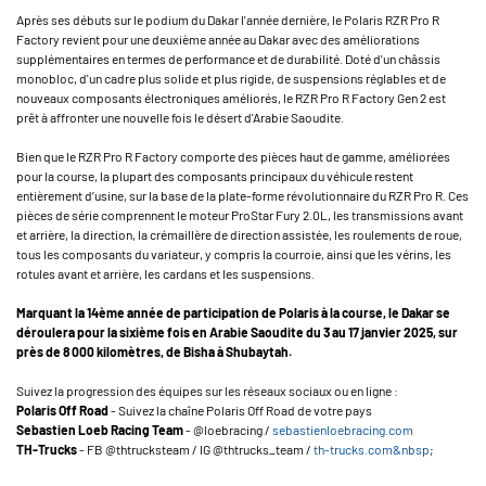
Après ses débuts sur le podium du Dakar l'année dernière, le Polaris RZR Pro R
Factory revient pour une deuxième année au Dakar avec des améliorations
supplémentaires en termes de performance et de durabilité. Doté d'un châssis
monobloc, d'un cadre plus solide et plus rigide, de suspensions réglables et de
nouveaux composants électroniques améliorés, le RZR Pro R Factory Gen 2 est
prêt à affronter une nouvelle fois le désert d'Arabie Saoudite.
Bien que le RZR Pro R Factory comporte des pièces haut de gamme, améliorées
pour la course, la plupart des composants principaux du véhicule restent
entièrement d’usine, sur la base de la plate-forme révolutionnaire du RZR Pro R. Ces
pièces de série comprennent le moteur ProStar Fury 2.0L, les transmissions avant
et arrière, la direction, la crémaillère de direction assistée, les roulements de roue,
tous les composants du variateur, y compris la courroie, ainsi que les vérins, les
rotules avant et arrière, les cardans et les suspensions.
Marquant la 14ème année de participation de Polaris à la course, le Dakar se
déroulera pour la sixième fois en Arabie Saoudite du 3 au 17 janvier 2025, sur
près de 8 000 kilomètres, de Bisha à Shubaytah.
Suivez la progression des équipes sur les réseaux sociaux ou en ligne :
Polaris Off Road
- Suivez la chaîne Polaris Off Road de votre pays
Sebastien Loeb Racing Team
- @loebracing /
sebastienloebracing.com
TH-Trucks
- FB @thtrucksteam / IG @thtrucks_team /
th-trucks.com&nbsp
;