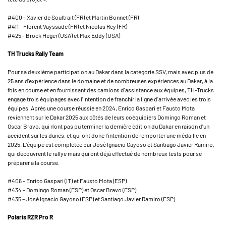
#400 - Xavier de Soultrait (FR) et Martin Bonnet (FR)
#411 - Florent Vayssade (FR) et Nicolas Rey (FR)
#425 - Brock Heger (USA) et Max Eddy (USA)
TH Trucks Rally Team
Pour sa deuxième participation au Dakar dans la catégorie SSV, mais avec plus de
25 ans d'expérience dans le domaine et de nombreuses expériences au Dakar, à la
fois en course et en fournissant des camions d'assistance aux équipes, TH-Trucks
engage trois équipages avec l'intention de franchir la ligne d'arrivée avec les trois
équipes. Après une course réussie en 2024, Enrico Gaspari et Fausto Mota
reviennent sur le Dakar 2025 aux côtés de leurs coéquipiers Domingo Roman et
Oscar Bravo, qui n'ont pas pu terminer la dernière édition du Dakar en raison d'un
accident sur les dunes, et qui ont donc l'intention de remporter une médaille en
2025. L'équipe est complétée par José Ignacio Gayoso et Santiago Javier Ramiro,
qui découvrent le rallye mais qui ont déjà effectué de nombreux tests pour se
préparer à la course.
#406 - Enrico Gaspari (IT) et Fausto Mota (ESP)
#434 – Domingo Roman (ESP) et Oscar Bravo (ESP)
#435 – José Ignacio Gayoso (ESP) et Santiago Javier Ramiro (ESP)
Polaris RZR Pro R