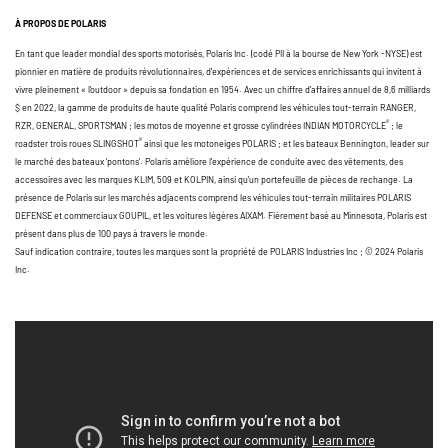
À PROPOS DE POLARIS
En tant que leader mondial des sports motorisés, Polaris Inc. (codé PII à la bourse de New York -NYSE) est
pionnier en matière de produits révolutionnaires, d'expériences et de services enrichissants qui invitent à
vivre pleinement « l’outdoor » depuis sa fondation en 1954. Avec un chiffre d’affaires annuel de 8,6 milliards
$ en 2022, la gamme de produits de haute qualité Polaris comprend les véhicules tout-terrain RANGER,
®
RZR, GENERAL, SPORTSMAN ; les motos de moyenne et grosse cylindrées INDIAN MOTORCYCLE
; le
®
roadster trois roues SLINGSHOT
ainsi que les motoneiges POLARIS ; et les bateaux Bennington, leader sur
le marché des bateaux ‘pontons’. Polaris améliore l'expérience de conduite avec des vêtements, des
accessoires avec les marques KLIM, 509 et KOLPIN, ainsi qu'un portefeuille de pièces de rechange. La
présence de Polaris sur les marchés adjacents comprend les véhicules tout-terrain militaires POLARIS
DEFENSE et commerciaux GOUPIL, et les voitures légères AIXAM. Fièrement basé au Minnesota, Polaris est
présent dans plus de 100 pays à travers le monde.
Sauf indication contraire, toutes les marques sont la propriété de POLARIS Industries Inc ; © 2024 Polaris
Inc.