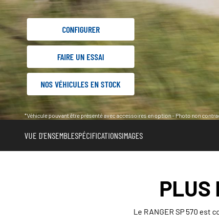
CONFIGURER
FAIRE UN ESSAI
NOS VÉHICULES EN STOCK
*Véhicule pouvant être présenté avec accessoires en option - Photo non contrac
VUE D'ENSEMBLE
SPÉCIFICATIONS
IMAGES
PLUS 
Le RANGER SP 570 est con