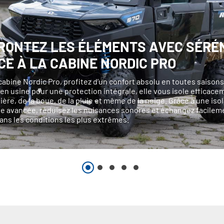
RONTEZ LES ÉLÉMENTS AVEC SÉRÉ
CE À LA CABINE NORDIC PRO
cabine Nordic Pro, profitez d’un confort absolu en toutes saisons
n usine pour une protection intégrale, elle vous isole efficace
ière, de la boue, de la pluie et même de la neige. Grâce à une iso
e avancée, réduisez les nuisances sonores et échangez facilem
ns les conditions les plus extrêmes.