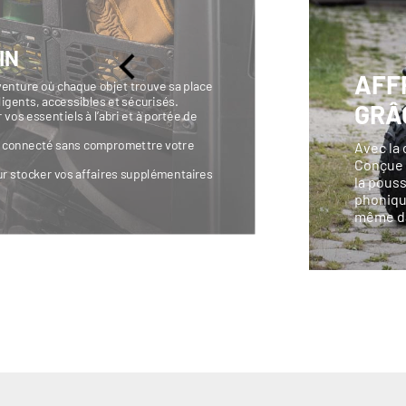
IN
AFF
enture où chaque objet trouve sa place
igents, accessibles et sécurisés.
GRÂ
 vos essentiels à l’abri et à portée de
ez connecté sans compromettre votre
Avec la 
Conçue e
ur stocker vos affaires supplémentaires
la pouss
phoniqu
même da